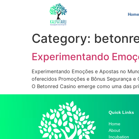
Home
Category:
betonre
Experimentando Emoçõ
Experimentando Emoções e Apostas no Mundo
oferecidos Promoções e Bônus Segurança e 
O Betonred Casino emerge como uma das princ
Quick Links​
Home
About
Incubation