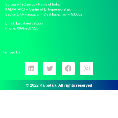
Software Technology Parks of India,
KALPATARU – Centre of Entrepreneurship,
Sector-1, Ukkunagaram, Visakhapatnam – 530032
Email: kalpataru@stpi.in
Phone: 0891-2587226
Follow Us
© 2022 Kalpataru All rights reserved