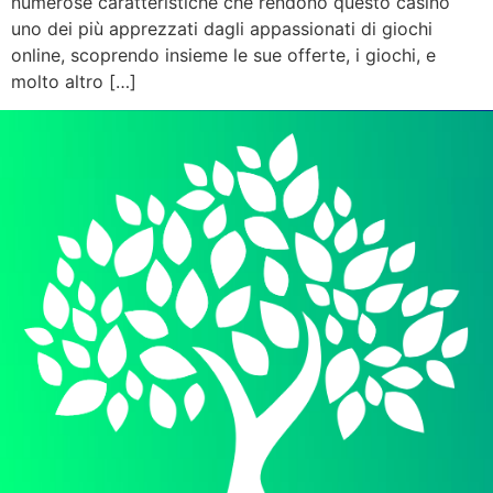
numerose caratteristiche che rendono questo casinò
uno dei più apprezzati dagli appassionati di giochi
online, scoprendo insieme le sue offerte, i giochi, e
molto altro […]