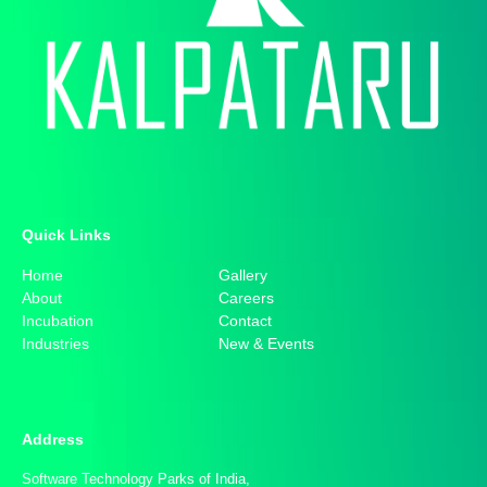
Quick Links​
Home
Gallery
About
Careers
Incubation
Contact
Industries
New & Events
Address
Software Technology Parks of India,