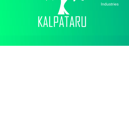
Industries