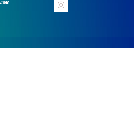
atnam