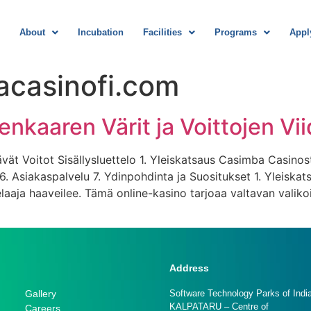
About
Incubation
Facilities
Programs
Appl
acasinofi.com
kaaren Värit ja Voittojen Vi
vät Voitot Sisällysluettelo 1. Yleiskatsaus Casimba Casinost
 6. Asiakaspalvelu 7. Ydinpohdinta ja Suositukset 1. Yleis
elaaja haaveilee. Tämä online-kasino tarjoaa valtavan valiko
Address
Gallery
Software Technology Parks of India
KALPATARU – Centre of
Careers