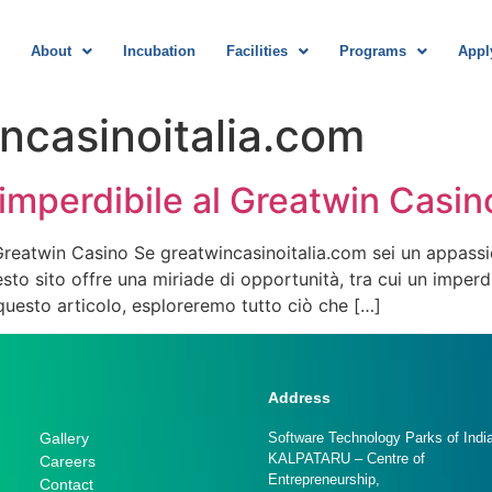
About
Incubation
Facilities
Programs
Appl
ncasinoitalia.com
imperdibile al Greatwin Casin
Greatwin Casino Se greatwincasinoitalia.com sei un appassi
esto sito offre una miriade di opportunità, tra cui un impe
 questo articolo, esploreremo tutto ciò che […]
Address
Gallery
Software Technology Parks of India
KALPATARU – Centre of
Careers
Entrepreneurship,
Contact