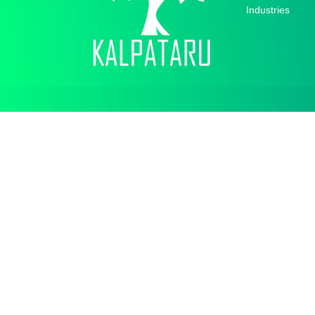
Industries