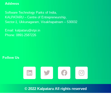
Address
Software Technology Parks of India,
KALPATARU – Centre of Entrepreneurship,
Sector-1, Ukkunagaram, Visakhapatnam – 530032
Email: kalpataru@stpi.in
Phone: 0891-2587226
Follow Us
© 2022 Kalpataru All rights reserved