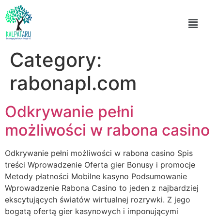
Category:
rabonapl.com
Odkrywanie pełni
możliwości w rabona casino
Odkrywanie pełni możliwości w rabona casino Spis
treści Wprowadzenie Oferta gier Bonusy i promocje
Metody płatności Mobilne kasyno Podsumowanie
Wprowadzenie Rabona Casino to jeden z najbardziej
ekscytujących światów wirtualnej rozrywki. Z jego
bogatą ofertą gier kasynowych i imponującymi