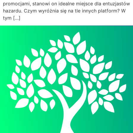
promocjami, stanowi on idealne miejsce dla entuzjastów
hazardu. Czym wyróżnia się na tle innych platform? W
tym […]