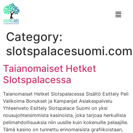
Category:
slotspalacesuomi.com
Taianomaiset Hetket
Slotspalacessa
Taianomaiset Hetket Slotspalacessa Sisältö Esittely Peli
Valikoima Bonukset ja Kampanjat Asiakaspalvelu
Yhteenveto Esittely Slotspalace Suomi on yksi
nousujohteisimmista kasinoista, joka tarjoaa herkullisia
pelimahdollisuuksia niin uusille kuin kokenuille pelaajille.
Tämä kasino on tunnettu erinomaisista grafiikoistaan,