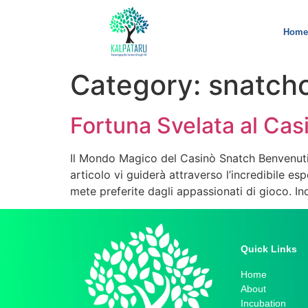
Home
Category:
snatchc
Fortuna Svelata al Cas
Il Mondo Magico del Casinò Snatch Benvenuti n
articolo vi guiderà attraverso l’incredibile e
mete preferite dagli appassionati di gioco. In
Quick Links​
Home
About
Incubation