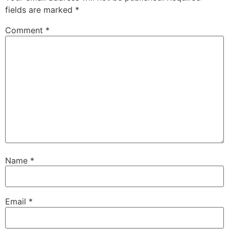
fields are marked
*
Comment
*
Name
*
Email
*