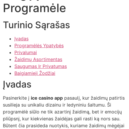
Programėle
Turinio Sąrašas
Įvadas
Programėlės Ypatybės
Privalumai
Žaidimų Asortimentas
Saugumas Ir Privatumas
Baigiamieji Žodžiai
Įvadas
Pasinerkite į
ice casino app
pasaulį, kur žaidimų patirtis
susilieja su unikaliu dizainu ir ledyniniu šaltumu. Ši
programėlė siūlo ne tik azartinį žaidimą, bet ir emocijų
pliūpsnį, kur kiekvienas žaidėjas gali rasti ką nors sau.
Būtent čia prasideda nuotykis, kuriame žaidimų mėgėjai