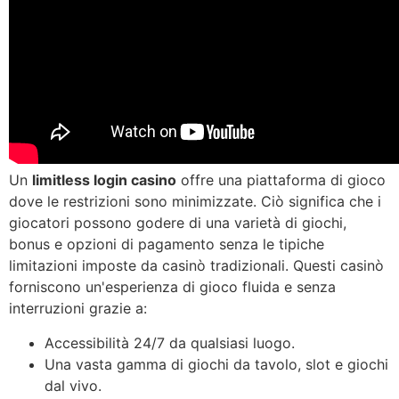
Un
limitless login casino
offre una piattaforma di gioco
dove le restrizioni sono minimizzate. Ciò significa che i
giocatori possono godere di una varietà di giochi,
bonus e opzioni di pagamento senza le tipiche
limitazioni imposte da casinò tradizionali. Questi casinò
forniscono un'esperienza di gioco fluida e senza
interruzioni grazie a:
Accessibilità 24/7 da qualsiasi luogo.
Una vasta gamma di giochi da tavolo, slot e giochi
dal vivo.