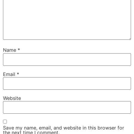
Name
*
Email
*
Website
Save my name, email, and website in this browser for
the next time I comment.