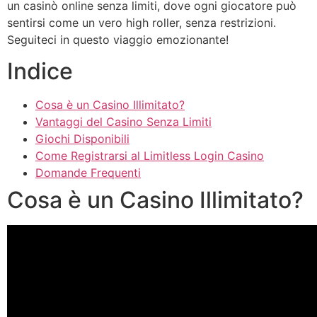
un casinò online senza limiti, dove ogni giocatore può
sentirsi come un vero high roller, senza restrizioni.
Seguiteci in questo viaggio emozionante!
Indice
Cosa è un Casino Illimitato?
Vantaggi del Casino Senza Limiti
Giochi Disponibili
Come Registrarsi al Limitless Login Casino
Domande Frequenti
Cosa è un Casino Illimitato?