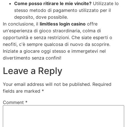
Come posso ritirare le mie vincite?
Utilizzate lo
stesso metodo di pagamento utilizzato per il
deposito, dove possibile.
In conclusione, il
limitless login casino
offre
un'esperienza di gioco straordinaria, colma di
opportunità e senza restrizioni. Che siate esperti o
neofiti, c'è sempre qualcosa di nuovo da scoprire.
Iniziate a giocare oggi stesso e immergetevi nel
divertimento senza confini!
Leave a Reply
Your email address will not be published.
Required
fields are marked
*
Comment
*