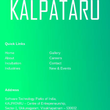
Quick Links​
Home
Gallery
About
Careers
Incubation
Contact
Industries
New & Events
Address
Software Technology Parks of India,
KALPATARU – Centre of Entrepreneurship,
Sector-1, Ukkunagaram, Visakhapatnam – 530032