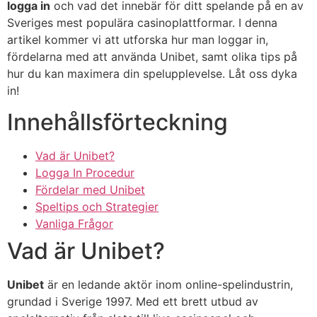
logga in
och vad det innebär för ditt spelande på en av
Sveriges mest populära casinoplattformar. I denna
artikel kommer vi att utforska hur man loggar in,
fördelarna med att använda Unibet, samt olika tips på
hur du kan maximera din spelupplevelse. Låt oss dyka
in!
Innehållsförteckning
Vad är Unibet?
Logga In Procedur
Fördelar med Unibet
Speltips och Strategier
Vanliga Frågor
Vad är Unibet?
Unibet
är en ledande aktör inom online-spelindustrin,
grundad i Sverige 1997. Med ett brett utbud av