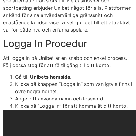
spelalternativ från slots till live casinospel och
sportbetting erbjuder Unibet något för alla. Plattformen
är känd för sina användarvänliga gränssnitt och
enastående kundservice, vilket gör det till ett attraktivt
val för både nya och erfarna spelare.
Logga In Procedur
Att logga in på Unibet är en snabb och enkel process.
Följ dessa steg för att få tillgång till ditt konto:
Gå till
Unibets hemsida
.
Klicka på knappen “Logga In” som vanligtvis finns i
övre högra hörnet.
Ange ditt användarnamn och lösenord.
Klicka på “Logga In” för att komma åt ditt konto.