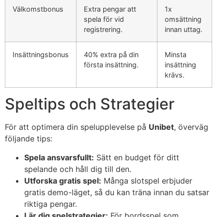
Välkomstbonus
Extra pengar att
1x
spela för vid
omsättning
registrering.
innan uttag.
Insättningsbonus
40% extra på din
Minsta
första insättning.
insättning
krävs.
Speltips och Strategier
För att optimera din spelupplevelse på
Unibet
, överväg
följande tips:
Spela ansvarsfullt:
Sätt en budget för ditt
spelande och håll dig till den.
Utforska gratis spel:
Många slotspel erbjuder
gratis demo-läget, så du kan träna innan du satsar
riktiga pengar.
Lär dig spelstrategier:
För bordsspel som