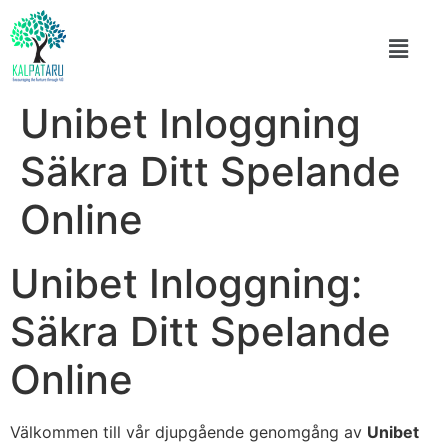
Unibet Inloggning
Säkra Ditt Spelande
Online
Unibet Inloggning:
Säkra Ditt Spelande
Online
Välkommen till vår djupgående genomgång av
Unibet