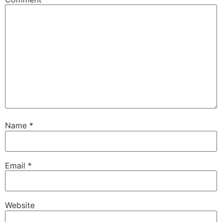
Name
*
Email
*
Website