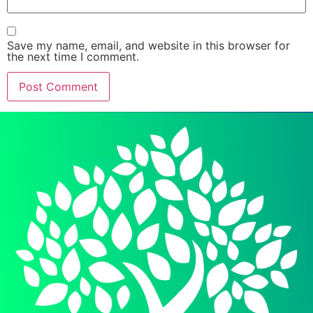
Save my name, email, and website in this browser for
the next time I comment.