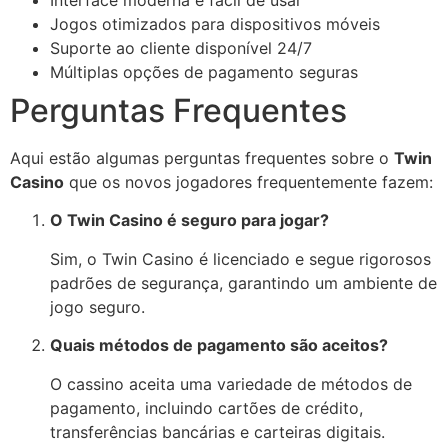
Jogos otimizados para dispositivos móveis
Suporte ao cliente disponível 24/7
Múltiplas opções de pagamento seguras
Perguntas Frequentes
Aqui estão algumas perguntas frequentes sobre o
Twin
Casino
que os novos jogadores frequentemente fazem:
O Twin Casino é seguro para jogar?
Sim, o Twin Casino é licenciado e segue rigorosos
padrões de segurança, garantindo um ambiente de
jogo seguro.
Quais métodos de pagamento são aceitos?
O cassino aceita uma variedade de métodos de
pagamento, incluindo cartões de crédito,
transferências bancárias e carteiras digitais.