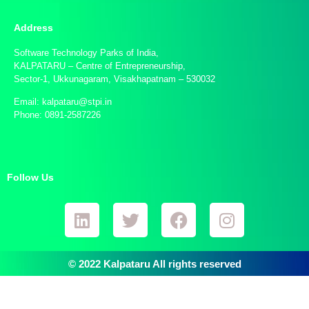
Address
Software Technology Parks of India,
KALPATARU – Centre of Entrepreneurship,
Sector-1, Ukkunagaram, Visakhapatnam – 530032
Email: kalpataru@stpi.in
Phone: 0891-2587226
Follow Us
© 2022 Kalpataru All rights reserved