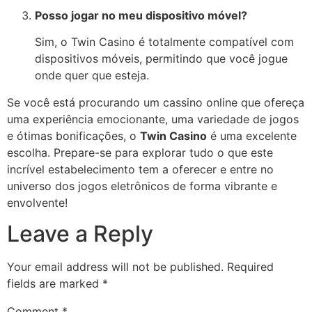
Posso jogar no meu dispositivo móvel?
Sim, o Twin Casino é totalmente compatível com
dispositivos móveis, permitindo que você jogue
onde quer que esteja.
Se você está procurando um cassino online que ofereça
uma experiência emocionante, uma variedade de jogos
e ótimas bonificações, o
Twin Casino
é uma excelente
escolha. Prepare-se para explorar tudo o que este
incrível estabelecimento tem a oferecer e entre no
universo dos jogos eletrônicos de forma vibrante e
envolvente!
Leave a Reply
Your email address will not be published.
Required
fields are marked
*
Comment
*