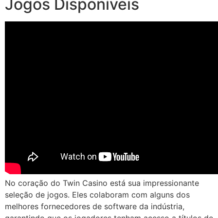
Jogos Disponíveis
No coração do Twin Casino está sua impressionante
seleção de jogos. Eles colaboram com alguns dos
melhores fornecedores de software da indústria,