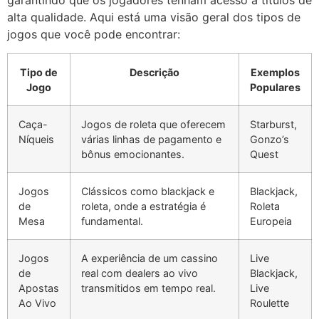
garantindo que os jogadores tenham acesso a títulos de
alta qualidade. Aqui está uma visão geral dos tipos de
jogos que você pode encontrar:
Tipo de
Descrição
Exemplos
Jogo
Populares
Caça-
Jogos de roleta que oferecem
Starburst,
Níqueis
várias linhas de pagamento e
Gonzo’s
bônus emocionantes.
Quest
Jogos
Clássicos como blackjack e
Blackjack,
de
roleta, onde a estratégia é
Roleta
Mesa
fundamental.
Europeia
Jogos
A experiência de um cassino
Live
de
real com dealers ao vivo
Blackjack,
Apostas
transmitidos em tempo real.
Live
Ao Vivo
Roulette