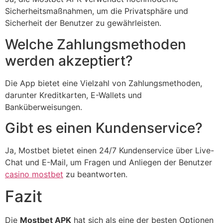
Sicherheitsmaßnahmen, um die Privatsphäre und
Sicherheit der Benutzer zu gewährleisten.
Welche Zahlungsmethoden
werden akzeptiert?
Die App bietet eine Vielzahl von Zahlungsmethoden,
darunter Kreditkarten, E-Wallets und
Banküberweisungen.
Gibt es einen Kundenservice?
Ja, Mostbet bietet einen 24/7 Kundenservice über Live-
Chat und E-Mail, um Fragen und Anliegen der Benutzer
casino mostbet
zu beantworten.
Fazit
Die
Mostbet APK
hat sich als eine der besten Optionen