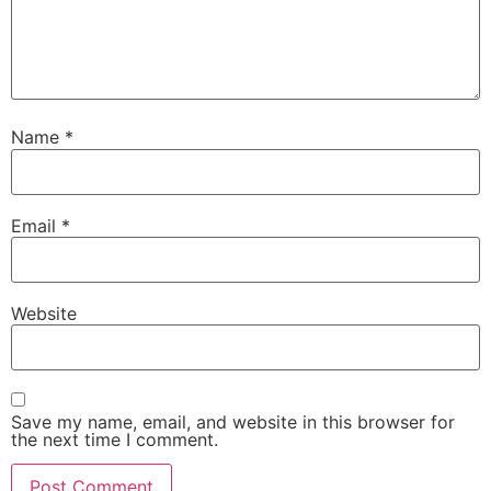
Name
*
Email
*
Website
Save my name, email, and website in this browser for
the next time I comment.