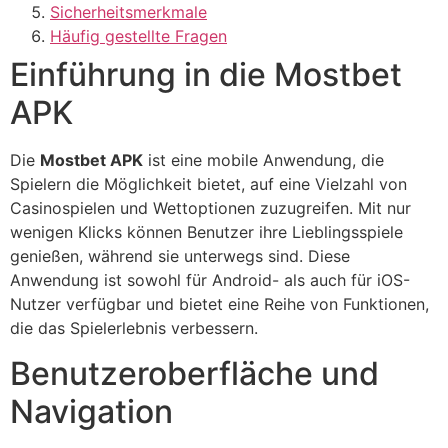
Sicherheitsmerkmale
Häufig gestellte Fragen
Einführung in die Mostbet
APK
Die
Mostbet APK
ist eine mobile Anwendung, die
Spielern die Möglichkeit bietet, auf eine Vielzahl von
Casinospielen und Wettoptionen zuzugreifen. Mit nur
wenigen Klicks können Benutzer ihre Lieblingsspiele
genießen, während sie unterwegs sind. Diese
Anwendung ist sowohl für Android- als auch für iOS-
Nutzer verfügbar und bietet eine Reihe von Funktionen,
die das Spielerlebnis verbessern.
Benutzeroberfläche und
Navigation