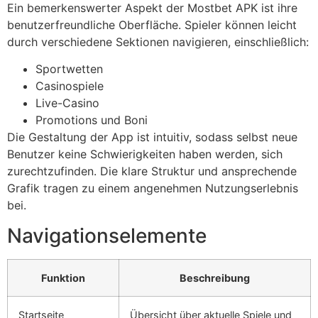
Ein bemerkenswerter Aspekt der Mostbet APK ist ihre
benutzerfreundliche Oberfläche. Spieler können leicht
durch verschiedene Sektionen navigieren, einschließlich:
Sportwetten
Casinospiele
Live-Casino
Promotions und Boni
Die Gestaltung der App ist intuitiv, sodass selbst neue
Benutzer keine Schwierigkeiten haben werden, sich
zurechtzufinden. Die klare Struktur und ansprechende
Grafik tragen zu einem angenehmen Nutzungserlebnis
bei.
Navigationselemente
Funktion
Beschreibung
Startseite
Übersicht über aktuelle Spiele und