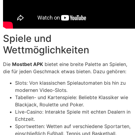
Spiele und
Wettmöglichkeiten
Die
Mostbet APK
bietet eine breite Palette an Spielen,
die für jeden Geschmack etwas bieten. Dazu gehören:
Slots: Von klassischen Spielautomaten bis hin zu
modernen Video-Slots.
Tabellen- und Kartenspiele: Beliebte Klassiker wie
Blackjack, Roulette und Poker.
Live-Casino: Interakte Spiele mit echten Dealern in
Echtzeit.
Sportwetten: Wetten auf verschiedene Sportarten,
einschließlich Fußball, Tennis und Basketball.