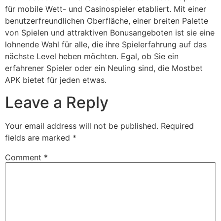
für mobile Wett- und Casinospieler etabliert. Mit einer
benutzerfreundlichen Oberfläche, einer breiten Palette
von Spielen und attraktiven Bonusangeboten ist sie eine
lohnende Wahl für alle, die ihre Spielerfahrung auf das
nächste Level heben möchten. Egal, ob Sie ein
erfahrener Spieler oder ein Neuling sind, die Mostbet
APK bietet für jeden etwas.
Leave a Reply
Your email address will not be published.
Required
fields are marked
*
Comment
*