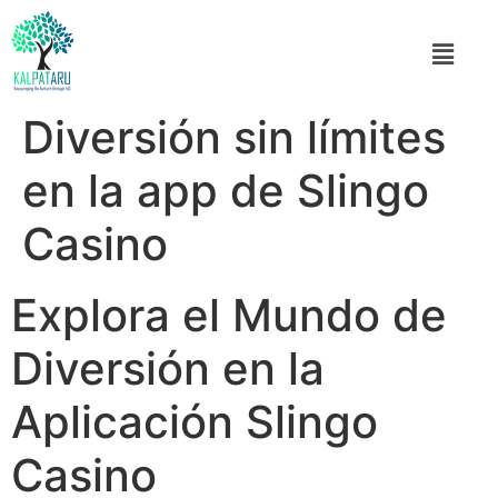
Diversión sin límites
en la app de Slingo
Casino
Explora el Mundo de
Diversión en la
Aplicación Slingo
Casino