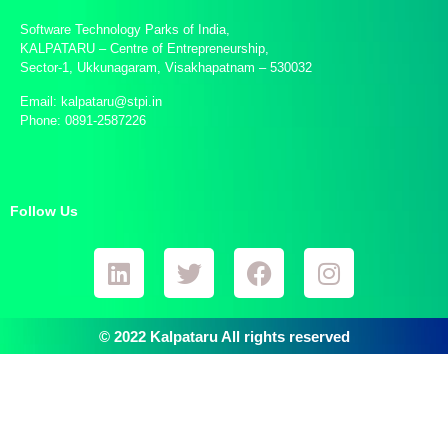
Software Technology Parks of India,
KALPATARU – Centre of Entrepreneurship,
Sector-1, Ukkunagaram, Visakhapatnam – 530032
Email: kalpataru@stpi.in
Phone: 0891-2587226
Follow Us
© 2022 Kalpataru All rights reserved