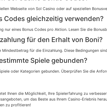
iellen Webseite von Sol Casino oder auf speziellen Bonusve
s Codes gleichzeitig verwenden?
ng nur eines Bonus Codes pro Aktion. Lesen Sie die Bonusb
nzahlung für den Erhalt von Boni?
 Mindestbetrag für die Einzahlung. Diese Bedingungen sind
bestimmte Spiele gebunden?
iele oder Kategorien gebunden. Überprüfen Sie die Anford
etet Ihnen die Möglichkeit, Ihre Spielerfahrung zu verbess
sangeboten, um das Beste aus Ihrem Casino-Erlebnis heraus
en zu profitieren!