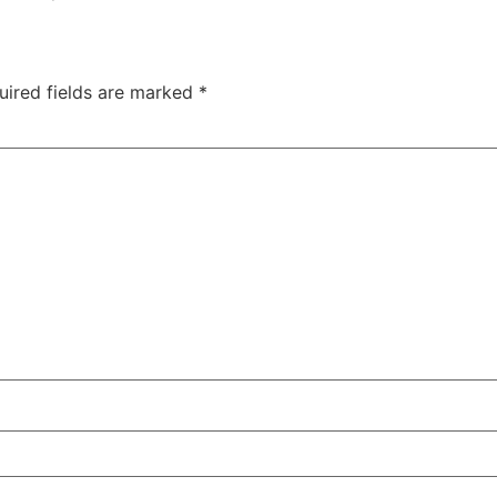
uired fields are marked
*