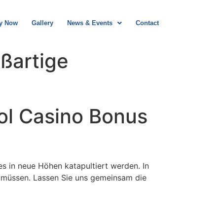
y Now
Gallery
News & Events
Contact
oßartige
ol Casino Bonus
s in neue Höhen katapultiert werden. In
n müssen. Lassen Sie uns gemeinsam die