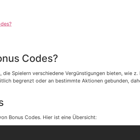
odes?
Bonus Codes?
die Spielern verschiedene Vergünstigungen bieten, wie z. B
tlich begrenzt oder an bestimmte Aktionen gebunden, daher
s
von Bonus Codes. Hier ist eine Übersicht: