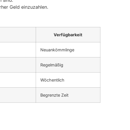
rher Geld einzuzahlen.
Verfügbarkeit
Neuankömmlinge
Regelmäßig
Wöchentlich
Begrenzte Zeit