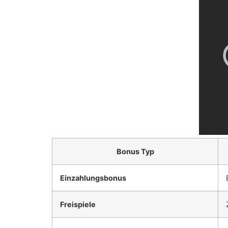
Bonus Typ
Einzahlungsbonus
Freispiele