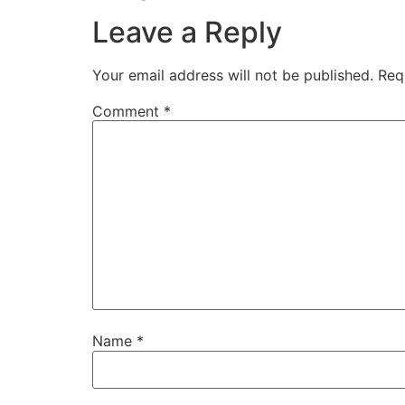
Leave a Reply
Your email address will not be published.
Req
Comment
*
Name
*