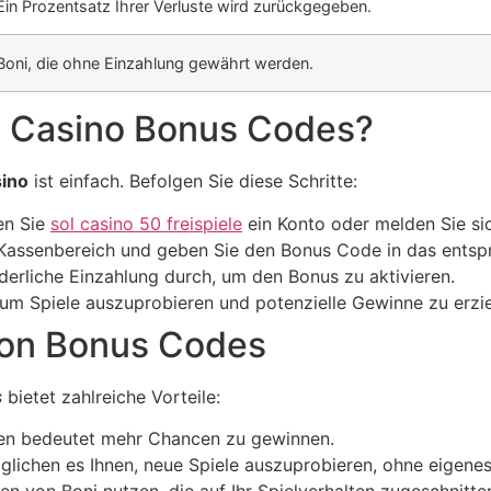
Ein Prozentsatz Ihrer Verluste wird zurückgegeben.
Boni, die ohne Einzahlung gewährt werden.
l Casino Bonus Codes?
sino
ist einfach. Befolgen Sie diese Schritte:
en Sie
sol casino 50 freispiele
ein Konto oder melden Sie si
assenbereich und geben Sie den Bonus Code in das entspr
derliche Einzahlung durch, um den Bonus zu aktivieren.
um Spiele auszuprobieren und potenzielle Gewinne zu erzie
von Bonus Codes
s
bietet zahlreiche Vorteile:
n bedeutet mehr Chancen zu gewinnen.
glichen es Ihnen, neue Spiele auszuprobieren, ohne eigenes 
n von Boni nutzen, die auf Ihr Spielverhalten zugeschnitten