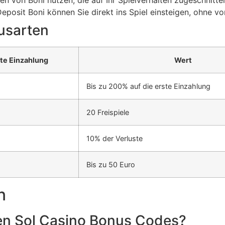
eposit Boni können Sie direkt ins Spiel einsteigen, ohne vo
nusarten
te Einzahlung
Wert
Bis zu 200% auf die erste Einzahlung
20 Freispiele
10% der Verluste
Bis zu 50 Euro
n
llen Sol Casino Bonus Codes?