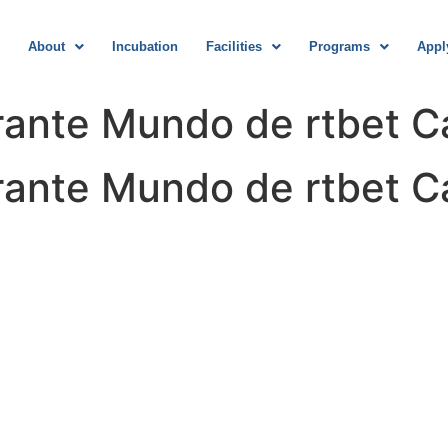
About
Incubation
Facilities
Programs
Appl
rante Mundo de rtbet C
rante Mundo de rtbet C