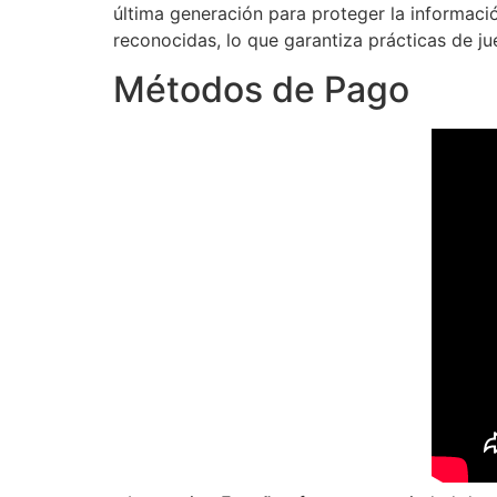
última generación para proteger la informaci
reconocidas, lo que garantiza prácticas de ju
Métodos de Pago