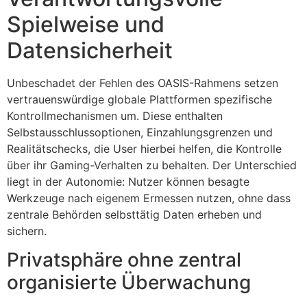
Spielweise und
Datensicherheit
Unbeschadet der Fehlen des OASIS-Rahmens setzen
vertrauenswürdige globale Plattformen spezifische
Kontrollmechanismen um. Diese enthalten
Selbstausschlussoptionen, Einzahlungsgrenzen und
Realitätschecks, die User hierbei helfen, die Kontrolle
über ihr Gaming-Verhalten zu behalten. Der Unterschied
liegt in der Autonomie: Nutzer können besagte
Werkzeuge nach eigenem Ermessen nutzen, ohne dass
zentrale Behörden selbsttätig Daten erheben und
sichern.
Privatsphäre ohne zentral
organisierte Überwachung