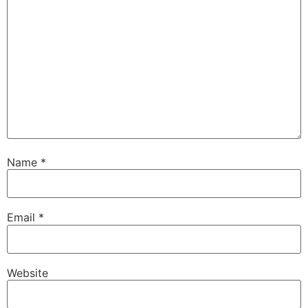
Name
*
Email
*
Website