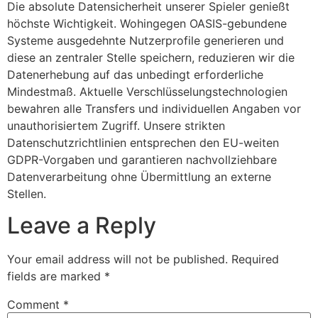
Die absolute Datensicherheit unserer Spieler genießt
höchste Wichtigkeit. Wohingegen OASIS-gebundene
Systeme ausgedehnte Nutzerprofile generieren und
diese an zentraler Stelle speichern, reduzieren wir die
Datenerhebung auf das unbedingt erforderliche
Mindestmaß. Aktuelle Verschlüsselungstechnologien
bewahren alle Transfers und individuellen Angaben vor
unauthorisiertem Zugriff. Unsere strikten
Datenschutzrichtlinien entsprechen den EU-weiten
GDPR-Vorgaben und garantieren nachvollziehbare
Datenverarbeitung ohne Übermittlung an externe
Stellen.
Leave a Reply
Your email address will not be published.
Required
fields are marked
*
Comment
*