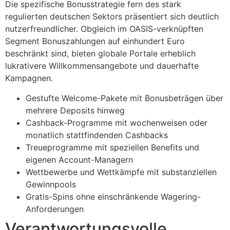
Die spezifische Bonusstrategie fern des stark
regulierten deutschen Sektors präsentiert sich deutlich
nutzerfreundlicher. Obgleich im OASIS-verknüpften
Segment Bonuszahlungen auf einhundert Euro
beschränkt sind, bieten globale Portale erheblich
lukrativere Willkommensangebote und dauerhafte
Kampagnen.
Gestufte Welcome-Pakete mit Bonusbeträgen über
mehrere Deposits hinweg
Cashback-Programme mit wochenweisen oder
monatlich stattfindenden Cashbacks
Treueprogramme mit speziellen Benefits und
eigenen Account-Managern
Wettbewerbe und Wettkämpfe mit substanziellen
Gewinnpools
Gratis-Spins ohne einschränkende Wagering-
Anforderungen
Verantwortungsvolle