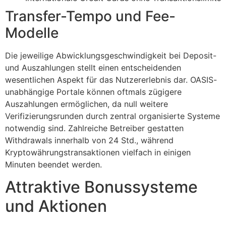
Transfer-Tempo und Fee-
Modelle
Die jeweilige Abwicklungsgeschwindigkeit bei Deposit-
und Auszahlungen stellt einen entscheidenden
wesentlichen Aspekt für das Nutzererlebnis dar. OASIS-
unabhängige Portale können oftmals zügigere
Auszahlungen ermöglichen, da null weitere
Verifizierungsrunden durch zentral organisierte Systeme
notwendig sind. Zahlreiche Betreiber gestatten
Withdrawals innerhalb von 24 Std., während
Kryptowährungstransaktionen vielfach in einigen
Minuten beendet werden.
Attraktive Bonussysteme
und Aktionen