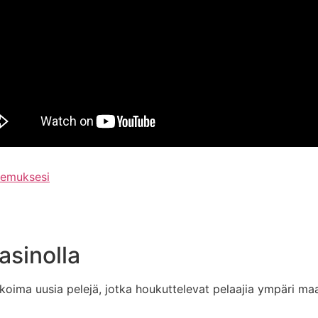
kemuksesi
asinolla
koima uusia pelejä, jotka houkuttelevat pelaajia ympäri ma