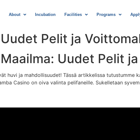
About
Incubation
Facilities
Programs
Appl
udet Pelit ja Voittoma
aailma: Uudet Pelit ja 
vät huvi ja mahdollisuudet! Tässä artikkelissa tutustumme ka
Karamba Casino on oiva valinta pelifaneille. Sukelletaan syv