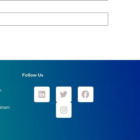
Follow Us
,
atnam