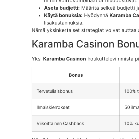
miten voittokombinaatiot muodostuvat.
Aseta budjetti:
Määritä selkeä budjetti j
Käytä bonuksia:
Hyödynnä
Karamba Ca
lisäkustannuksia.
Nämä yksinkertaiset strategiat voivat autta
Karamba Casinon Bonu
Yksi
Karamba Casinon
houkuttelevimmista pi
Bonus
Tervetuliaisbonus
100% t
Ilmaiskierrokset
50 ilma
Viikoittainen Cashback
10% ku