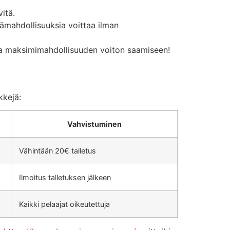
itä.
sämahdollisuuksia voittaa ilman
ja maksimimahdollisuuden voiton saamiseen!
kkejä:
Vahvistuminen
Vähintään 20€ talletus
Ilmoitus talletuksen jälkeen
Kaikki pelaajat oikeutettuja