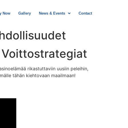
y Now
Gallery
News & Events
Contact
hdollisuudet
Voittostrategiat
sinoelämää rikastuttaviin uusiin peleihin,
emmälle tähän kiehtovaan maailmaan!