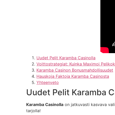
Uudet Pelit Karamba Casinolla
Voittostrategiat: Kuinka Maximoi Peliko
Karamba Casinon Bonusmahdollisuudet
Hauskoja Faktoja Karamba Casinosta
Yhteenveto
Uudet Pelit Karamba C
Karamba Casinolla
on jatkuvasti kasvava vali
tarjolla!