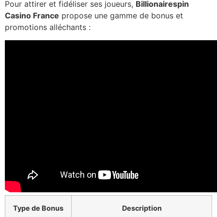
Pour attirer et fidéliser ses joueurs,
Billionairespin
Casino France
propose une gamme de bonus et
promotions alléchants :
Type de Bonus
Description