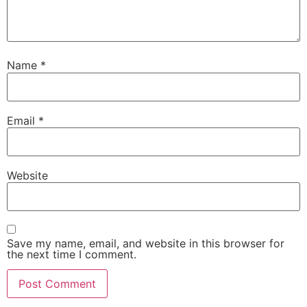
Name
*
Email
*
Website
Save my name, email, and website in this browser for
the next time I comment.