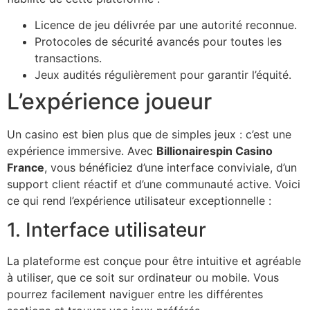
Licence de jeu délivrée par une autorité reconnue.
Protocoles de sécurité avancés pour toutes les
transactions.
Jeux audités régulièrement pour garantir l’équité.
L’expérience joueur
Un casino est bien plus que de simples jeux : c’est une
expérience immersive. Avec
Billionairespin Casino
France
, vous bénéficiez d’une interface conviviale, d’un
support client réactif et d’une communauté active. Voici
ce qui rend l’expérience utilisateur exceptionnelle :
1. Interface utilisateur
La plateforme est conçue pour être intuitive et agréable
à utiliser, que ce soit sur ordinateur ou mobile. Vous
pourrez facilement naviguer entre les différentes