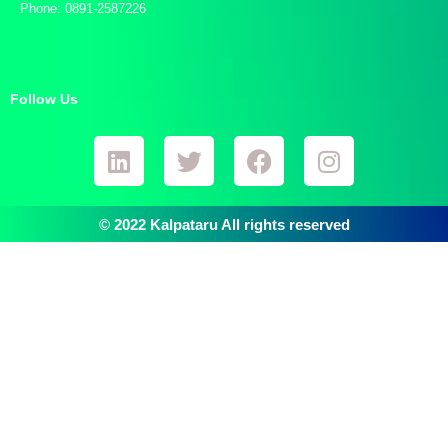
Phone: 0891-2587226
Follow Us
© 2022 Kalpataru All rights reserved