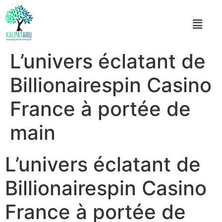
L’univers éclatant de
Billionairespin Casino
France à portée de
main
L’univers éclatant de
Billionairespin Casino
France à portée de