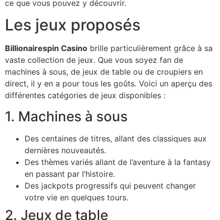
ce que vous pouvez y découvrir.
Les jeux proposés
Billionairespin Casino
brille particulièrement grâce à sa
vaste collection de jeux. Que vous soyez fan de
machines à sous, de jeux de table ou de croupiers en
direct, il y en a pour tous les goûts. Voici un aperçu des
différentes catégories de jeux disponibles :
1. Machines à sous
Des centaines de titres, allant des classiques aux
dernières nouveautés.
Des thèmes variés allant de l’aventure à la fantasy
en passant par l’histoire.
Des jackpots progressifs qui peuvent changer
votre vie en quelques tours.
2. Jeux de table