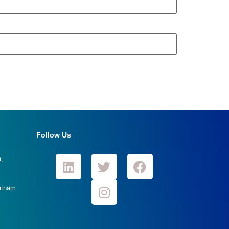
Follow Us
,
atnam