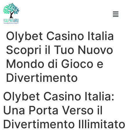
Olybet Casino Italia
Scopri il Tuo Nuovo
Mondo di Gioco e
Divertimento
Olybet Casino Italia:
Una Porta Verso il
Divertimento Illimitato