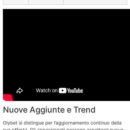
Nuove Aggiunte e Trend
Olybet si distingue per l’aggiornamento continuo della
sua offerta. Gli appassionati possono aspettarsi nuove