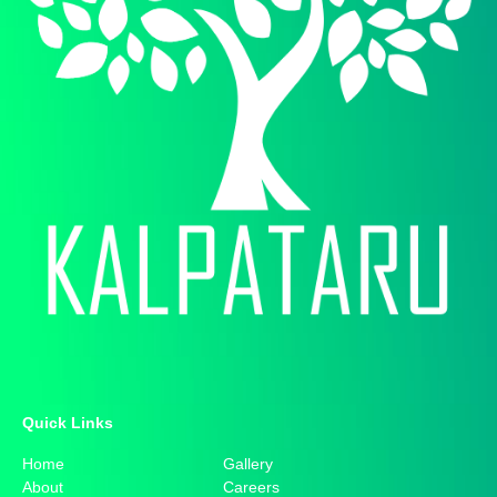
Quick Links​
Home
Gallery
About
Careers