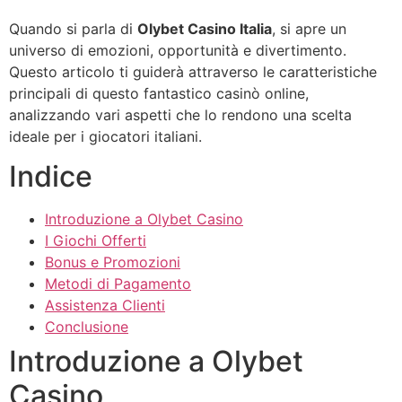
Quando si parla di
Olybet Casino Italia
, si apre un
universo di emozioni, opportunità e divertimento.
Questo articolo ti guiderà attraverso le caratteristiche
principali di questo fantastico casinò online,
analizzando vari aspetti che lo rendono una scelta
ideale per i giocatori italiani.
Indice
Introduzione a Olybet Casino
I Giochi Offerti
Bonus e Promozioni
Metodi di Pagamento
Assistenza Clienti
Conclusione
Introduzione a Olybet
Casino