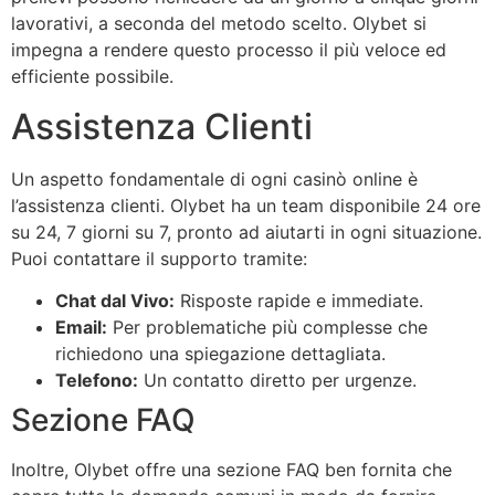
lavorativi, a seconda del metodo scelto. Olybet si
impegna a rendere questo processo il più veloce ed
efficiente possibile.
Assistenza Clienti
Un aspetto fondamentale di ogni casinò online è
l’assistenza clienti. Olybet ha un team disponibile 24 ore
su 24, 7 giorni su 7, pronto ad aiutarti in ogni situazione.
Puoi contattare il supporto tramite:
Chat dal Vivo:
Risposte rapide e immediate.
Email:
Per problematiche più complesse che
richiedono una spiegazione dettagliata.
Telefono:
Un contatto diretto per urgenze.
Sezione FAQ
Inoltre, Olybet offre una sezione FAQ ben fornita che