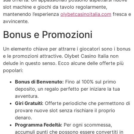
slot machine e giochi da tavolo regolarmente,
mantenendo l’esperienza
olybetcasinoitalia.com
fresca e
avvincente.
Bonus e Promozioni
Un elemento chiave per attrarre i giocatori sono i bonus
e le promozioni attractive. Olybet Casino Italia non
delude in questo senso. Ecco alcune delle offerte più
popolari:
Bonus di Benvenuto:
Fino al 100% sul primo
deposito, un regalo perfetto per iniziare la tua
avventura.
Giri Gratuiti:
Offerte periodiche che permettono di
provare nuove slot senza rischiare il proprio
denaro.
Programma Fedeltà:
Per ogni scommessa,
accumuli punti che possono essere convertiti in