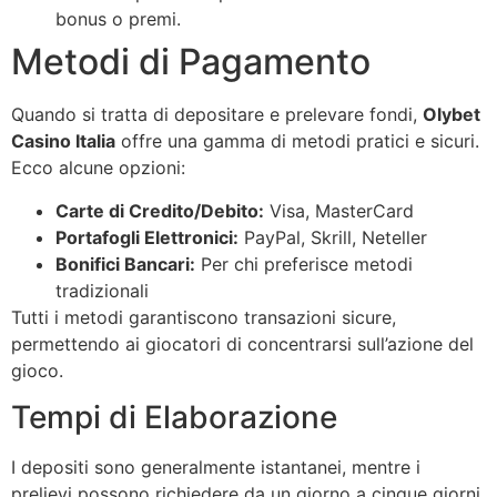
bonus o premi.
Metodi di Pagamento
Quando si tratta di depositare e prelevare fondi,
Olybet
Casino Italia
offre una gamma di metodi pratici e sicuri.
Ecco alcune opzioni:
Carte di Credito/Debito:
Visa, MasterCard
Portafogli Elettronici:
PayPal, Skrill, Neteller
Bonifici Bancari:
Per chi preferisce metodi
tradizionali
Tutti i metodi garantiscono transazioni sicure,
permettendo ai giocatori di concentrarsi sull’azione del
gioco.
Tempi di Elaborazione
I depositi sono generalmente istantanei, mentre i
prelievi possono richiedere da un giorno a cinque giorni