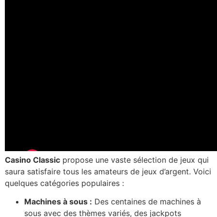
Casino Classic
propose une vaste sélection de jeux qui
saura satisfaire tous les amateurs de jeux d’argent. Voici
quelques catégories populaires :
Machines à sous :
Des centaines de machines à
sous avec des thèmes variés, des jackpots