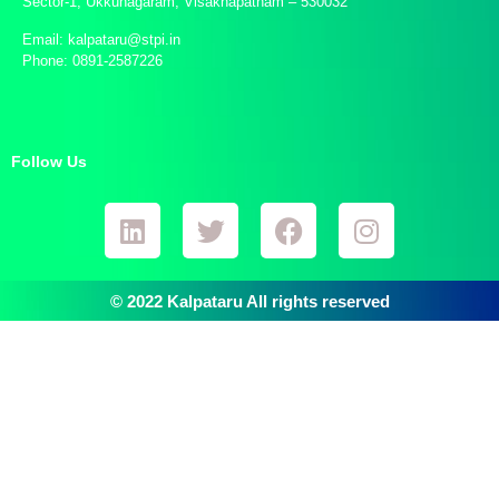
Sector-1, Ukkunagaram, Visakhapatnam – 530032
Email: kalpataru@stpi.in
Phone: 0891-2587226
Follow Us
© 2022 Kalpataru All rights reserved