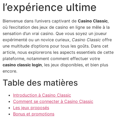
l’expérience ultime
Bienvenue dans l’univers captivant de
Casino Classic
,
où l’excitation des jeux de casino en ligne se mêle à la
sensation d’un vrai casino. Que vous soyez un joueur
expérimenté ou un novice curieux,
Casino Classic
offre
une multitude d’options pour tous les goûts. Dans cet
article, nous explorerons les aspects essentiels de cette
plateforme, notamment comment effectuer votre
casino classic login
, les jeux disponibles, et bien plus
encore.
Table des matières
Introduction à Casino Classic
Comment se connecter à Casino Classic
Les jeux proposés
Bonus et promotions