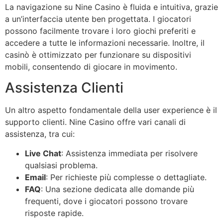
La navigazione su Nine Casino è fluida e intuitiva, grazie
a un’interfaccia utente ben progettata. I giocatori
possono facilmente trovare i loro giochi preferiti e
accedere a tutte le informazioni necessarie. Inoltre, il
casinò è ottimizzato per funzionare su dispositivi
mobili, consentendo di giocare in movimento.
Assistenza Clienti
Un altro aspetto fondamentale della user experience è il
supporto clienti. Nine Casino offre vari canali di
assistenza, tra cui:
Live Chat
: Assistenza immediata per risolvere
qualsiasi problema.
Email
: Per richieste più complesse o dettagliate.
FAQ
: Una sezione dedicata alle domande più
frequenti, dove i giocatori possono trovare
risposte rapide.