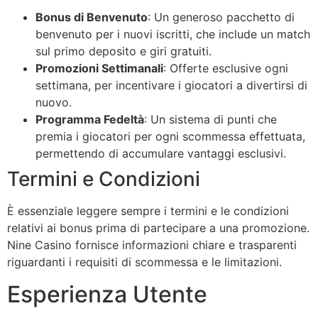
Bonus di Benvenuto
: Un generoso pacchetto di
benvenuto per i nuovi iscritti, che include un match
sul primo deposito e giri gratuiti.
Promozioni Settimanali
: Offerte esclusive ogni
settimana, per incentivare i giocatori a divertirsi di
nuovo.
Programma Fedeltà
: Un sistema di punti che
premia i giocatori per ogni scommessa effettuata,
permettendo di accumulare vantaggi esclusivi.
Termini e Condizioni
È essenziale leggere sempre i termini e le condizioni
relativi ai bonus prima di partecipare a una promozione.
Nine Casino fornisce informazioni chiare e trasparenti
riguardanti i requisiti di scommessa e le limitazioni.
Esperienza Utente