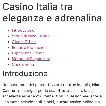
Casino Italia tra
eleganza e adrenalina
Introduzione
Storia di Nine Casino
Giochi Offerti
Bonus e Promozioni
Esperienza Utente
Metodi di Pagamento
Conclusione
Introduzione
Nel panorama del gioco d’azzardo online in Italia,
Nine
Casino
si distingue per la sua offerta unica e la sua
eccellente esperienza utente. Con un design elegante e
una vasta selezione di giochi, questo casinò online sta