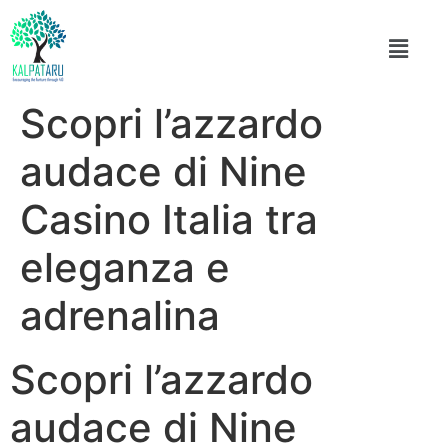
Scopri l’azzardo
audace di Nine
Casino Italia tra
eleganza e
adrenalina
Scopri l’azzardo
audace di Nine